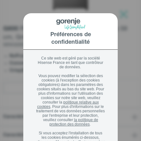
stay logged in
Pièces détachée
SIGN UP NOW
Pose-libre combiné, 200.4 x 59.5 x 59
Trouver un revendeu
G600
Fermer
Préférences de
cm, Gris
Forgot your password?
confidentialité
NRK620EAXL4
- No more tedious defrosting
LOGIN
NoFrost
Ce site web est géré par la société
Fermer
- Ready for any occasion
Hisense France en tant que contrôleur
Convert FreshZone
de données.
- Large fruit and vegetable drawer
CrispZone
Vous pouvez modifier la sélection des
cookies (à l'exception des cookies
Fermer
obligatoires) dans les paramètres des
Trouver un magasin
cookies situés au bas du site web. Pour
plus d'informations sur l'utilisation des
cookies sur notre site web, veuillez
consulter la
politique relative aux
cookies
. Pour plus d'informations sur le
traitement de vos données personnelles
par l'entreprise et leur protection,
Caractéristiques
veuillez consulter
la politique de
protection des données
.
Si vous acceptez l'installation de tous
Caractéristiques techniques
les cookies énumérés ci-dessous,