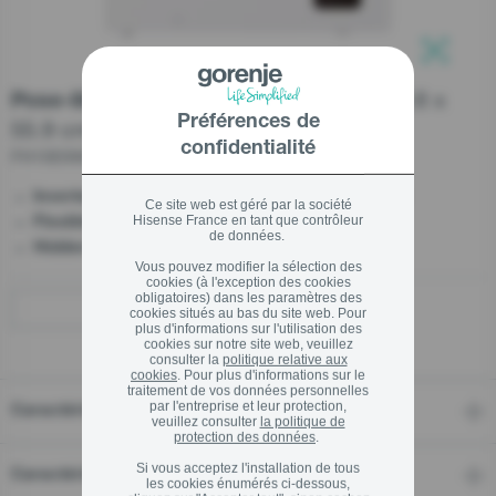
stay logged in
Pièces détachée
SIGN UP NOW
congélateur coffre, 85.8 x 60.6 x
Trouver un revendeu
Pose-libre
Fermer
Préférences de
55.9 cm
Forgot your password?
confidentialité
FH15E6W5
LOGIN
- Steady, silent, and durable
InverterCompressor
Ce site web est géré par la société
Fermer
- Perfectly organized
Hisense France en tant que contrôleur
Flexible baskets
de données.
- Easy to clean and position
Hidden condenser
Vous pouvez modifier la sélection des
cookies (à l'exception des cookies
Fermer
obligatoires) dans les paramètres des
Trouver un magasin
cookies situés au bas du site web. Pour
plus d'informations sur l'utilisation des
cookies sur notre site web, veuillez
consulter la
politique relative aux
cookies
. Pour plus d'informations sur le
traitement de vos données personnelles
par l'entreprise et leur protection,
Caractéristiques
veuillez consulter
la politique de
protection des données
.
Si vous acceptez l'installation de tous
Caractéristiques techniques
les cookies énumérés ci-dessous,