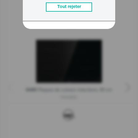
Tout rejeter
Produits apparentés
Plaques de cuisson inductions, 80 cm
G400
IT843BSC