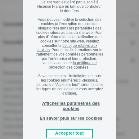
Ce site web est géré par la société
Hisense France en tant que contrôleur
de données.
Vous pouvez modifier la sélection des
cookies (à l'exception des cookies
Caractéristiques
obligatoires) dans les paramètres des
cookies situés au bas du site web. Pour
plus d'informations sur l'utilisation des
cookies sur notre site web, veuillez
Caractéristiques techniques
consulter la
politique relative aux
cookies
. Pour plus d'informations sur le
traitement de vos données personnelles
par l'entreprise et leur protection,
Documents joints
veuillez consulter
la politique de
protection des données
.
Personne responsable pour l'UE
Si vous acceptez l'installation de tous
les cookies énumérés ci-dessous,
L'opérateur économique responsable de ce produit est situé
cliquez sur "Accepter tout", sinon cochez
dans l'UE:
les types de cookies que vous acceptez
d'utiliser.
Gorenje gospodinjski aparati, d.o.o
Partizanska cesta 12, 3320 Velenje, SI
Afficher les paramètres des
cookies
info@gorenje.com
Vous pouvez également trouver l'opérateur économique
En savoir plus sur les cookies
responsable du produit sur le produit lui-même, sur son
emballage ou dans un document accompagnant le produit.
Accepter tout